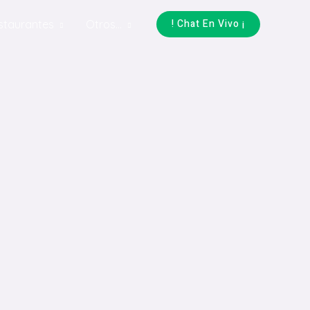
! Chat En Vivo ¡
staurantes
Otros…