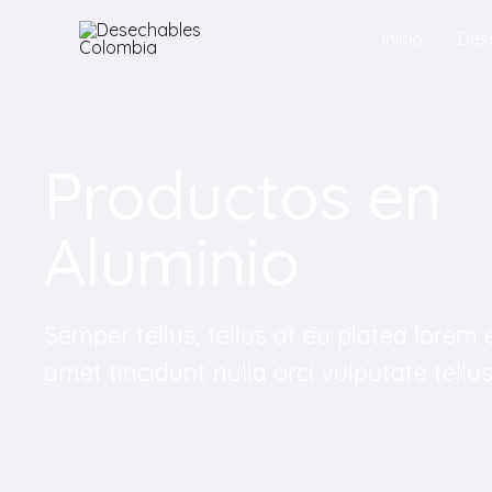
Inicio
Des
Productos en
Aluminio
Semper tellus, tellus at eu platea lorem 
amet tincidunt nulla orci vulputate tellus 