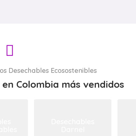
tos Desechables Ecosostenibles
 en Colombia más vendidos
les
Desechables
ables
Darnel