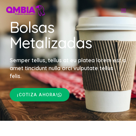
Bolsas
Metalizadas
Semper tellus, tellus at eu platea lorem est a
amet tincidunt nulla orci vulputate tellus
felis.
¡COTIZA AHORA!