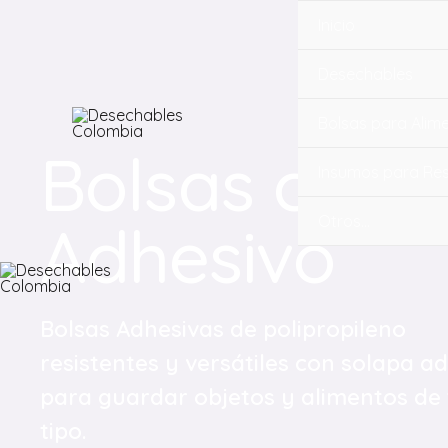
Inicio
Desechables
Bolsas para Alim
Bolsas con
Insumos para Re
Adhesivo
Otros…
Bolsas Adhesivas de polipropileno
resistentes y versátiles con solapa a
para guardar objetos y alimentos de
tipo.