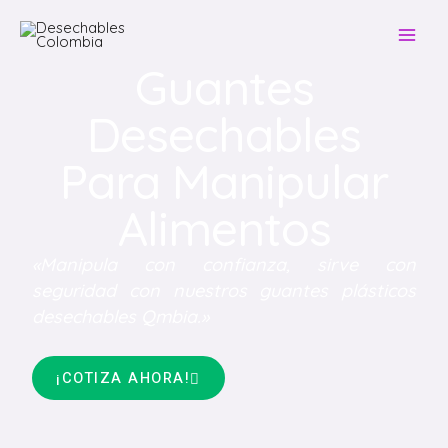
Guantes
Desechables
Para Manipular
Alimentos
«Manipula con confianza, sirve con
seguridad con nuestros guantes plásticos
desechables Qmbia.»
¡COTIZA AHORA!