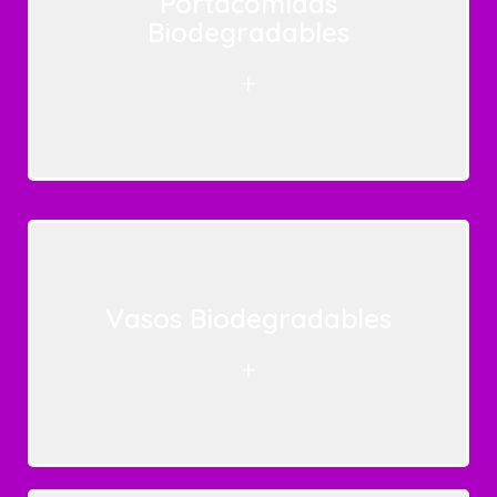
Portacomidas
Biodegradables
+
Vasos Biodegradables
+