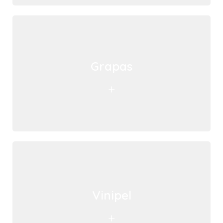
Grapas
+
Vinipel
+