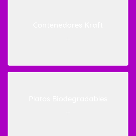
Contenedores Kraft
+
Platos Biodegradables
+